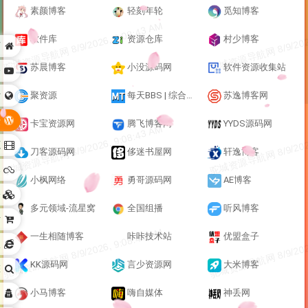
素颜博客
轻刻年轮
觅知博客
软件库
资源仓库
村少博客
页
苏晨博客
小没源码网
软件资源收集站
全
站
聚资源
每天BBS | 综合论坛
苏逸博客网
坛
卡宝资源网
腾飞博客网
YYDS源码网
源
刀客源码网
侈迷书屋网
轩逸博客
器
小枫网络
勇哥源码网
AE博客
全
多元领域-流星窝
全国组播
听风博客
站
一生相随博客
咔咔技术站
优盟盒子
板
KK源码网
言少资源网
大米博客
擎
小马博客
嗨自媒体
神丢网
台