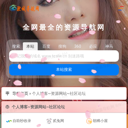
全网最全的资源导航网
搜索
本站
百度
搜狗
360
必应
神马
头
本站搜索
导航首页
»
个人博客~资源网站~社区论坛
个人博客~资源网站~社区论坛
自助秒收录
贰兔网
朝稀小屋