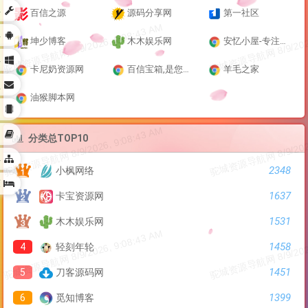
具
百信之源
源码分享网
第一社区
具
坤少博客
木木娱乐网
安忆小屋-专注优质网络资源分享的技术博客
具
卡尼奶资源网
百信宝箱,是您的良师益友！
羊毛之家
盘
油猴脚本网
台
印
分类总TOP10
具
2348
小枫网络
床
1637
卡宝资源网
1531
木木娱乐网
1458
4
轻刻年轮
1451
5
刀客源码网
1399
6
觅知博客