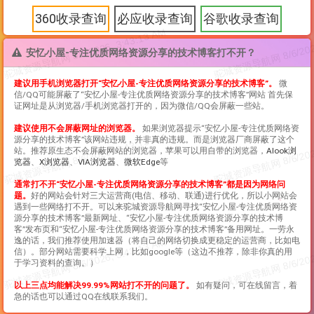
360收录查询
必应收录查询
谷歌收录查询
安忆小屋-专注优质网络资源分享的技术博客打不开？
建议用手机浏览器打开“
安忆小屋-专注优质网络资源分享的技术博客
”。
微
信/QQ可能屏蔽了“
安忆小屋-专注优质网络资源分享的技术博客
”网站 首先保
证网址是从浏览器/手机浏览器打开的，因为微信/QQ会屏蔽一些站。
建议使用不会屏蔽网址的浏览器。
如果浏览器提示“
安忆小屋-专注优质网络资
源分享的技术博客
”该网站违规，并非真的违规。而是浏览器厂商屏蔽了这个
站。推荐原生态不会屏蔽网站的浏览器，苹果可以用自带的浏览器，
Alook浏
览器
、
X浏览器
、
VIA浏览器
、
微软Edge
等
通常打不开“
安忆小屋-专注优质网络资源分享的技术博客
”都是因为网络问
题。
好的网站会针对三大运营商(电信、移动、联通)进行优化，所以小网站会
遇到一些网络打不开。可以来驼城资源导航网寻找“
安忆小屋-专注优质网络资
源分享的技术博客
”最新网址、“
安忆小屋-专注优质网络资源分享的技术博
客
”发布页和“
安忆小屋-专注优质网络资源分享的技术博客
”备用网址。一劳永
逸的话，我们推荐使用加速器（将自己的网络切换成更稳定的运营商，比如电
信）。部分网站需要科学上网，比如google等（这边不推荐，除非你真的用
于学习资料的查询。）
以上三点均能解决99.99%网站打不开的问题了。
如有疑问，可在线留言，着
急的话也可以通过QQ在线联系我们。