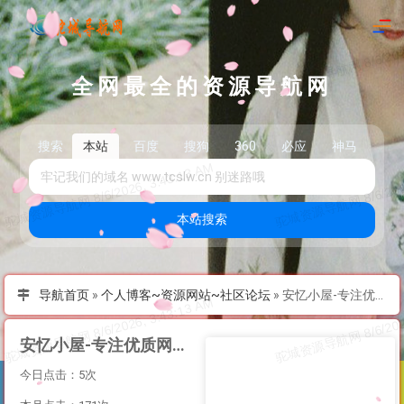
全网最全的资源导航网
搜索
本站
百度
搜狗
360
必应
神马
头
本站搜索
导航首页
»
个人博客~资源网站~社区论坛
»
安忆小屋-专注优质网络资源分享的技术博客
安忆小屋-专注优质网络资源分享的技术博客
今日点击：5次