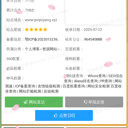
本月点击：171次
累计点击：738次
站点域名：www.yuqiuyang.xyz
站点星级：
收录日期：2025-07-23
备案信息：
鄂ICP备2023013236号-1
站长ＱＱ：
964540888
所属分类：
个人博客~资源网站~社区论坛
百度权重：
360权重：
搜狗权重：
必应权重：
头条权重：
Whois查询
|
SEO综合
快捷查询：
神马权重：
查询
|
Alexa排名查询
|
PR查询
|
网站
测速
|
ICP备案查询
|
友情链接检测
|
百度权重查询
|
网站安全检测
百度收
录查询
|
网站拦截检测
|
反链检测
网站直达
举报反馈
点赞 [20]