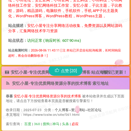
坛，小羽论坛，安忆官网，小羽官网，安忆科技，小羽科技，小羽网
络科技工作室，安忆网络科技工作室，安忆小屋，子比主题，子比教
程，源码，精品源码，电脑软件，手机软件，手机 APP子比主题美
化，WordPress博客，WordPress教程，WordPress主题，
站点描述：
安忆小屋专注分享网络活动收集，免费资源以及网站源码
分享，汇集网络技术学习资源
站点状态：
访问正常 ( 响应时长: 607.90 ms)
站点检测时间：
2026-08-06 11:43:11
[ 注:本站已开启全站轮询检测，长时间响应
超时，将会自动删除收录！]
点赞 [20]
安忆小屋-专注优质网络资源分享的技术博客 站点海报
海报已更新！
安忆小屋-专注优质网络资源分享的技术博客 索引地址
恭喜
安忆小屋-专注优质网络资源分享的技术博客
被本站收录并生成以下页面
地址，请点击下方按钮查看本页面是否被搜索引擎索引！
收录日期：2025-07-23 分类：
个人博客~资源网站~社区论坛
本文地址：https://www.tcslw.cn/site/561.html
索引查询：
百度
|
360
|
搜狗
|
神马
|
头条
|
必应