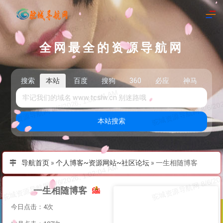
全网最全的资源导航网
搜索
本站
百度
搜狗
360
必应
神马
头
本站搜索
导航首页
»
个人博客~资源网站~社区论坛
»
一生相随博客
一生相随博客
今日点击：4次