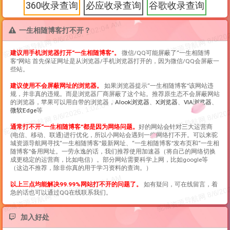
360收录查询
必应收录查询
谷歌收录查询
一生相随博客打不开？
建议用手机浏览器打开“
一生相随博客
”。
微信/QQ可能屏蔽了“
一生相随博
客
”网站 首先保证网址是从浏览器/手机浏览器打开的，因为微信/QQ会屏蔽一
些站。
建议使用不会屏蔽网址的浏览器。
如果浏览器提示“
一生相随博客
”该网站违
规，并非真的违规。而是浏览器厂商屏蔽了这个站。推荐原生态不会屏蔽网站
的浏览器，苹果可以用自带的浏览器，
Alook浏览器
、
X浏览器
、
VIA浏览器
、
微软Edge
等
通常打不开“
一生相随博客
”都是因为网络问题。
好的网站会针对三大运营商
(电信、移动、联通)进行优化，所以小网站会遇到一些网络打不开。可以来驼
城资源导航网寻找“
一生相随博客
”最新网址、“
一生相随博客
”发布页和“
一生相
随博客
”备用网址。一劳永逸的话，我们推荐使用加速器（将自己的网络切换
成更稳定的运营商，比如电信）。部分网站需要科学上网，比如google等
（这边不推荐，除非你真的用于学习资料的查询。）
以上三点均能解决99.99%网站打不开的问题了。
如有疑问，可在线留言，着
急的话也可以通过QQ在线联系我们。
加入好处