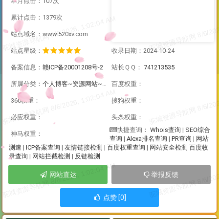
本月点击：107次
累计点击：1379次
站点域名：www.520xv.com
站点星级：
收录日期：2024-10-24
备案信息：
赣ICP备20001208号-2
站长ＱＱ：
741213535
所属分类：
个人博客~资源网站~社区论坛
百度权重：
360权重：
搜狗权重：
必应权重：
头条权重：
Whois查询
|
SEO综合
快捷查询：
神马权重：
查询
|
Alexa排名查询
|
PR查询
|
网站
测速
|
ICP备案查询
|
友情链接检测
|
百度权重查询
|
网站安全检测
百度收
录查询
|
网站拦截检测
|
反链检测
网站直达
举报反馈
点赞 [0]