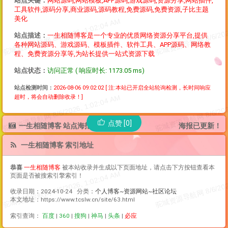
站点关键：
网站源码,网站模板,APP源码,游戏源码,资源分享,网站插件,
工具软件,源码分享,商业源码,源码教程,免费源码,免费资源,子比主题
美化
站点描述：
一生相随博客是一个专业的优质网络资源分享平台,提供
各种网站源码、游戏源码、模板插件、软件工具、APP源码、网络教
程、免费资源分享等,为站长提供一站式资源下载
站点状态：
访问正常 ( 响应时长: 1173.05 ms)
站点检测时间：
2026-08-06 09:02:02
[ 注:本站已开启全站轮询检测，长时间响应
超时，将会自动删除收录！]
点赞 [0]
一生相随博客 站点海报
海报已更新！
一生相随博客 索引地址
恭喜
一生相随博客
被本站收录并生成以下页面地址，请点击下方按钮查看本
页面是否被搜索引擎索引！
收录日期：2024-10-24 分类：
个人博客~资源网站~社区论坛
本文地址：https://www.tcslw.cn/site/63.html
索引查询：
百度
|
360
|
搜狗
|
神马
|
头条
|
必应