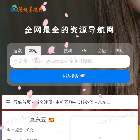
全网最全的资源导航网
搜索
本站
百度
搜狗
360
必应
神马
头
本站搜索
导航首页
»
域名注册~主机互联~云服务器
»
京东云
京东云
今日点击：8次