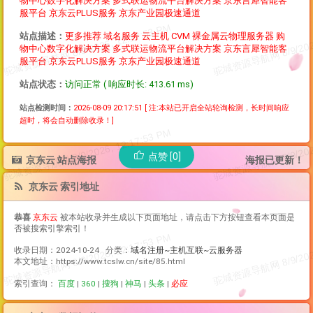
物中心数字化解决方案 多式联运物流平台解决方案 京东言犀智能客
服平台 京东云PLUS服务 京东产业园极速通道
站点描述：
更多推荐 域名服务 云主机 CVM 裸金属云物理服务器 购
物中心数字化解决方案 多式联运物流平台解决方案 京东言犀智能客
服平台 京东云PLUS服务 京东产业园极速通道
站点状态：
访问正常 ( 响应时长: 413.61 ms)
站点检测时间：
2026-08-09 20:17:51
[ 注:本站已开启全站轮询检测，长时间响应
超时，将会自动删除收录！]
点赞 [0]
京东云 站点海报
海报已更新！
京东云 索引地址
恭喜
京东云
被本站收录并生成以下页面地址，请点击下方按钮查看本页面是
否被搜索引擎索引！
收录日期：2024-10-24 分类：
域名注册~主机互联~云服务器
本文地址：https://www.tcslw.cn/site/85.html
索引查询：
百度
|
360
|
搜狗
|
神马
|
头条
|
必应