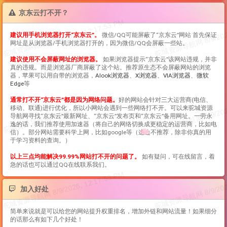
京东云打不开？
建议用手机浏览器打开“
京东云
”。
微信/QQ可能屏蔽了“
京东云
”网站 首先保证
网址是从浏览器/手机浏览器打开的，因为微信/QQ会屏蔽一些站。
建议使用不会屏蔽网址的浏览器。
如果浏览器提示“
京东云
”该网站违规，并非
真的违规。而是浏览器厂商屏蔽了这个站。推荐原生态不会屏蔽网站的浏览
器，苹果可以用自带的浏览器，
Alook浏览器
、
X浏览器
、
VIA浏览器
、
微软
Edge
等
通常打不开“
京东云
”都是因为网络问题。
好的网站会针对三大运营商(电信、
移动、联通)进行优化，所以小网站会遇到一些网络打不开。可以来驼城资源
导航网寻找“
京东云
”最新网址、“
京东云
”发布页和“
京东云
”备用网址。一劳永
逸的话，我们推荐使用加速器（将自己的网络切换成更稳定的运营商，比如电
信）。部分网站需要科学上网，比如google等（这边不推荐，除非你真的用
于学习资料的查询。）
以上三点均能解决99.99%网站打不开的问题了。
如有疑问，可在线留言，着
急的话也可以通过QQ在线联系我们。
加入好处
简单来说就是可以给您的网站提升权重排名，增加外链和网站流量！如果细分
的话那么有如下几个好处！