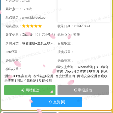
本月点击：216次
累计点击：1250次
站点域名：www.jdcloud.com
站点星级：
收录日期：2024-10-24
备案信息：
京ICP备11041704号-31
站长ＱＱ：暂无
所属分类：
域名注册~主机互联~云服务器
百度权重：
360权重：
搜狗权重：
必应权重：
头条权重：
Whois查询
|
SEO综合
快捷查询：
神马权重：
查询
|
Alexa排名查询
|
PR查询
|
网站
测速
|
ICP备案查询
|
友情链接检测
|
百度权重查询
|
网站安全检测
百度收
录查询
|
网站拦截检测
|
反链检测
网站直达
举报反馈
点赞 [0]