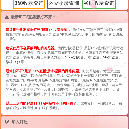
360收录查询
必应收录查询
谷歌收录查询
最新IPTV直播源打不开？
建议用手机浏览器打开“
最新IPTV直播源
”。
微信/QQ可能屏蔽了“
最新IPTV直
播源
”网站 首先保证网址是从浏览器/手机浏览器打开的，因为微信/QQ会屏蔽
一些站。
建议使用不会屏蔽网址的浏览器。
如果浏览器提示“
最新IPTV直播源
”该网站违
规，并非真的违规。而是浏览器厂商屏蔽了这个站。推荐原生态不会屏蔽网站
的浏览器，苹果可以用自带的浏览器，
Alook浏览器
、
X浏览器
、
VIA浏览器
、
微软Edge
等
通常打不开“
最新IPTV直播源
”都是因为网络问题。
好的网站会针对三大运营
商(电信、移动、联通)进行优化，所以小网站会遇到一些网络打不开。可以来
驼城资源导航网寻找“
最新IPTV直播源
”最新网址、“
最新IPTV直播源
”发布页
和“
最新IPTV直播源
”备用网址。一劳永逸的话，我们推荐使用加速器（将自己
的网络切换成更稳定的运营商，比如电信）。部分网站需要科学上网，比如
google等（这边不推荐，除非你真的用于学习资料的查询。）
以上三点均能解决99.99%网站打不开的问题了。
如有疑问，可在线留言，着
急的话也可以通过QQ在线联系我们。
加入好处