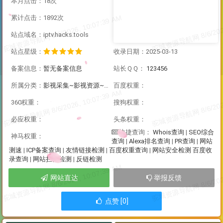
本月点击：18次
累计点击：1892次
站点域名：iptv.hacks.tools
站点星级：
收录日期：2025-03-13
备案信息：
暂无备案信息
站长ＱＱ：
123456
所属分类：
影视采集~影视资源~直播资源
百度权重：
360权重：
搜狗权重：
必应权重：
头条权重：
Whois查询
|
SEO综合
快捷查询：
神马权重：
查询
|
Alexa排名查询
|
PR查询
|
网站
测速
|
ICP备案查询
|
友情链接检测
|
百度权重查询
|
网站安全检测
百度收
录查询
|
网站拦截检测
|
反链检测
网站直达
举报反馈
点赞 [0]