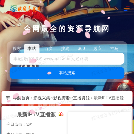
全网最全的资源导航网
搜索
本站
百度
搜狗
360
必应
神马
头
本站搜索
导航首页
»
影视采集~影视资源~直播资源
»
最新IPTV直播源
最新IPTV直播源
今日点击：5次