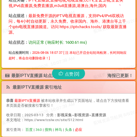
站点关键：
IPTV,直播源,直播电视,电视直播,CCTV,全套卫视,全套央
视,IPv6直播源,免费直播源,m3u8直播源,港澳台,海外,国内
站点描述：
最新免费开源的IPTV电视直播源，支持IPv4/IPv6双栈访
问，每4小时自动更新，永久免费。收录国内、海外、港澳台等上千
个iptv电视直播源频道。访问 https://iptv.hacks.tools/ 获取最新直播
源。
站点状态：
访问正常 ( 响应时长: 1600.61 ms)
站点检测时间：
2026-08-06 18:07:37
[ 注:本站已开启全站轮询检测，长时间响应
超时，将会自动删除收录！]
点赞 [0]
最新IPTV直播源 站点海报
海报已更新！
最新IPTV直播源 索引地址
恭喜
最新IPTV直播源
被本站收录并生成以下页面地址，请点击下方按钮查看
本页面是否被搜索引擎索引！
收录日期：2025-03-13 分类：
影视采集~影视资源~直播资源
本文地址：https://www.tcslw.cn/site/512.html
索引查询：
百度
|
360
|
搜狗
|
神马
|
头条
|
必应