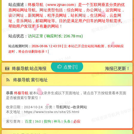
站点描述：
终极导航（www.zjnav.com）是一个互联网垂直分类的优
质网站网址导航。网址类型包括：综合网址，办公网址，运营网址，
设计网址，新闻网址，程序员网址，站长网址，生活网站，云盘网
址，音乐网站，邮箱网址等。目的是满足用户日常的网址导航需求,
帮助用户发现更多有趣的网站！
站点状态：
访问正常 ( 响应时长: 236.78 ms)
站点检测时间：
2026-08-06 12:43:59
[ 注:本站已开启全站轮询检测，长时间响应
超时，将会自动删除收录！]
点赞 [1]
终极导航 站点海报
海报已更新！
终极导航 索引地址
恭喜
终极导航
被本站收录并生成以下页面地址，请点击下方按钮查看本页面
是否被搜索引擎索引！
收录日期：2024-10-24 分类：
导航网址~收录网站
本文地址：https://www.tcslw.cn/site/25.html
索引查询：
百度
|
360
|
搜狗
|
神马
|
头条
|
必应