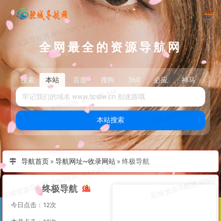
全网最全的资源导航网
搜索
本站
百度
搜狗
360
必应
神马
头
本站搜索
导航首页
»
导航网址~收录网站
»
终极导航
终极导航
今日点击：12次