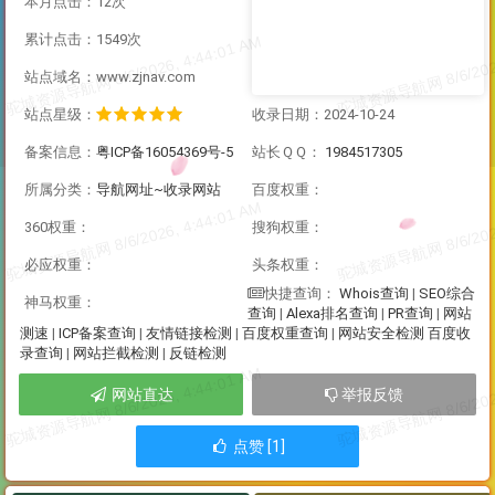
本月点击：12次
累计点击：1549次
站点域名：www.zjnav.com
站点星级：
收录日期：2024-10-24
备案信息：
粤ICP备16054369号-5
站长ＱＱ：
1984517305
所属分类：
导航网址~收录网站
百度权重：
360权重：
搜狗权重：
必应权重：
头条权重：
Whois查询
|
SEO综合
快捷查询：
神马权重：
查询
|
Alexa排名查询
|
PR查询
|
网站
测速
|
ICP备案查询
|
友情链接检测
|
百度权重查询
|
网站安全检测
百度收
录查询
|
网站拦截检测
|
反链检测
网站直达
举报反馈
点赞 [1]