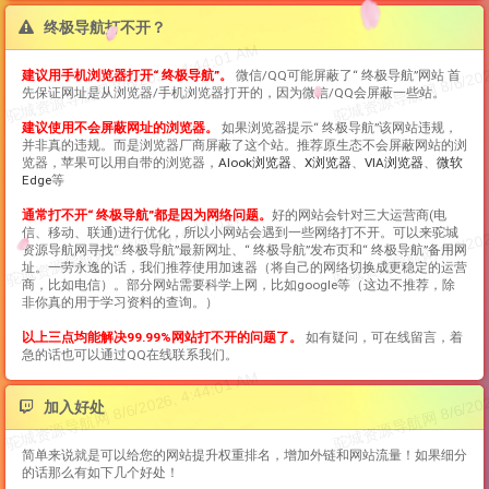
终极导航打不开？
建议用手机浏览器打开“
终极导航
”。
微信/QQ可能屏蔽了“
终极导航
”网站 首
先保证网址是从浏览器/手机浏览器打开的，因为微信/QQ会屏蔽一些站。
建议使用不会屏蔽网址的浏览器。
如果浏览器提示“
终极导航
”该网站违规，
并非真的违规。而是浏览器厂商屏蔽了这个站。推荐原生态不会屏蔽网站的浏
览器，苹果可以用自带的浏览器，
Alook浏览器
、
X浏览器
、
VIA浏览器
、
微软
Edge
等
通常打不开“
终极导航
”都是因为网络问题。
好的网站会针对三大运营商(电
信、移动、联通)进行优化，所以小网站会遇到一些网络打不开。可以来驼城
资源导航网寻找“
终极导航
”最新网址、“
终极导航
”发布页和“
终极导航
”备用网
址。一劳永逸的话，我们推荐使用加速器（将自己的网络切换成更稳定的运营
商，比如电信）。部分网站需要科学上网，比如google等（这边不推荐，除
非你真的用于学习资料的查询。）
以上三点均能解决99.99%网站打不开的问题了。
如有疑问，可在线留言，着
急的话也可以通过QQ在线联系我们。
加入好处
简单来说就是可以给您的网站提升权重排名，增加外链和网站流量！如果细分
的话那么有如下几个好处！