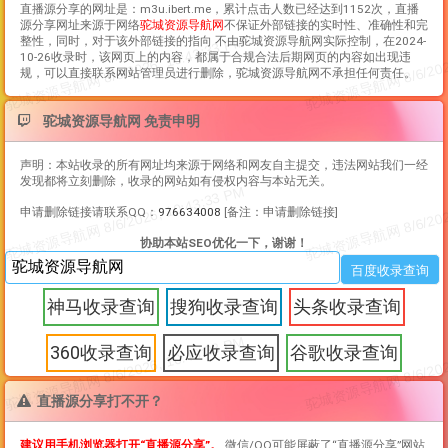
直播源分享
的网址是：m3u.ibert.me，累计点击人数已经达到1152次，
直播
源分享
网址来源于网络
驼城资源导航网
不保证外部链接的实时性、准确性和完
整性，同时，对于该外部链接的指向 不由驼城资源导航网实际控制，在2024-
10-26收录时，该网页上的内容，都属于合规合法后期网页的内容如出现违
规，可以直接联系网站管理员进行删除，驼城资源导航网不承担任何责任。
驼城资源导航网 免责申明
声明：本站收录的所有网址均来源于网络和网友自主提交，违法网站我们一经
发现都将立刻删除，收录的网站如有侵权内容与本站无关。
申请删除链接请联系QQ：
976634008
[备注：申请删除链接]
协助本站SEO优化一下，谢谢！
神马收录查询
搜狗收录查询
头条收录查询
360收录查询
必应收录查询
谷歌收录查询
直播源分享打不开？
建议用手机浏览器打开“
直播源分享
”。
微信/QQ可能屏蔽了“
直播源分享
”网站