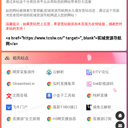
通过本站这个分类目录平台从而给您的网站带来巨大流量
如您网站被搜索引擎屏蔽,驼城资源导航网永久缓存贵站信息，通过这个页面
浏览者照样借助驼城资源导航网进入您的网站！
温馨提示：如果贵站想上百度，希望贵站能添加本页面为友情链接，感谢您对
本站的支持！
<a href="https://www.tcslw.cn/" target="_blank">驼城资源导航
网</a>
相关站点
萌芽采集插件
云解析
IPTV 论坛
Streamtest.in
实时直播集萃
Get影视源码
文图音视
小盒子工具箱
纯粹直播
飞牛门户
最新TVBO接口
咸鱼云解析
直播源“全王探测
H5网页播放器
直播源订阅