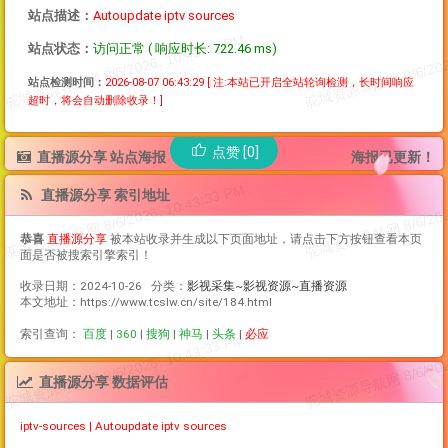
站点描述：
Autoupdate iptv sources
站点状态：
访问正常 ( 响应时长: 722.46 ms)
站点检测时间：
2026-08-07 06:43:29
[ 注:本站已开启全站轮询检测，长时间响应
超时，将会自动删除收录！]
点赞 [0]
直播源分享 站点海报
海报已更新！
直播源分享 索引地址
恭喜
直播源分享
被本站收录并生成以下页面地址，请点击下方按钮查看本页
面是否被搜索引擎索引！
收录日期：2024-10-26 分类：
影视采集~影视资源~直播资源
本文地址：https://www.tcslw.cn/site/184.html
索引查询：
百度
|
360
|
搜狗
|
神马
|
头条
|
必应
直播源分享 数据评估
iptv-sources | Autoupdate iptv sources