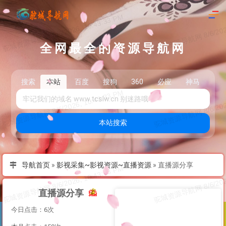
全网最全的资源导航网
搜索
本站
百度
搜狗
360
必应
神马
头
本站搜索
导航首页
»
影视采集~影视资源~直播资源
»
直播源分享
直播源分享
今日点击：6次