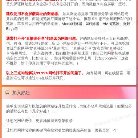
首先保证网址是从浏览器/手机浏览器打开的，因为微信/QQ会屏蔽一些站。
建议使用不会屏蔽网址的浏览器。
如果浏览器提示“
直播源分享
”该网站违规，
并非真的违规。而是浏览器厂商屏蔽了这个站。推荐原生态不会屏蔽网站的浏
览器，苹果可以用自带的浏览器，
Alook浏览器
、
X浏览器
、
VIA浏览器
、
微软
Edge
等
通常打不开“
直播源分享
”都是因为网络问题。
好的网站会针对三大运营商(电
信、移动、联通)进行优化，所以小网站会遇到一些网络打不开。可以来驼城
资源导航网寻找“
直播源分享
”最新网址、“
直播源分享
”发布页和“
直播源分
享
”备用网址。一劳永逸的话，我们推荐使用加速器（将自己的网络切换成更
稳定的运营商，比如电信）。部分网站需要科学上网，比如google等（这边
不推荐，除非你真的用于学习资料的查询。）
以上三点均能解决99.99%网站打不开的问题了。
如有疑问，可在线留言，着
急的话也可以通过QQ在线联系我们。
加入好处
简单来说就是可以给您的网站提升权重排名，增加外链和网站流量！如果细分
的话那么有如下几个好处！
让您的网站更快、更多地被搜索引擎收录
让您的网站名称的关键词在搜索引擎的搜索结果的第一页甚至第一个