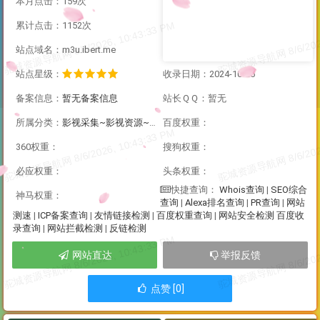
本月点击：159次
累计点击：1152次
站点域名：m3u.ibert.me
站点星级：
收录日期：2024-10-26
备案信息：
暂无备案信息
站长ＱＱ：暂无
所属分类：
影视采集~影视资源~直播资源
百度权重：
360权重：
搜狗权重：
必应权重：
头条权重：
Whois查询
|
SEO综合
快捷查询：
神马权重：
查询
|
Alexa排名查询
|
PR查询
|
网站
测速
|
ICP备案查询
|
友情链接检测
|
百度权重查询
|
网站安全检测
百度收
录查询
|
网站拦截检测
|
反链检测
网站直达
举报反馈
点赞 [0]